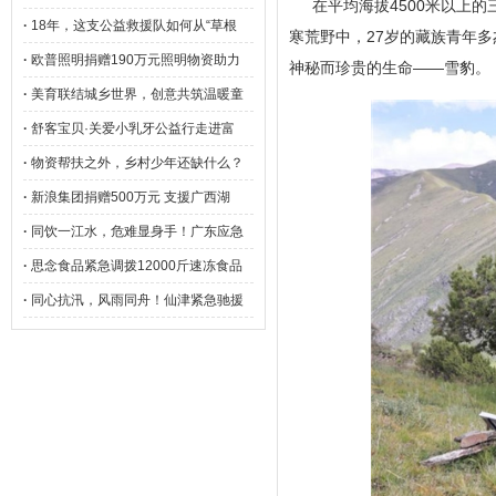
在平均海拔4500米以上
·
18年，这支公益救援队如何从“草根
寒荒野中，27岁的藏族青年
·
欧普照明捐赠190万元照明物资助力
神秘而珍贵的生命——雪豹。
·
美育联结城乡世界，创意共筑温暖童
·
舒客宝贝·关爱小乳牙公益行走进富
·
物资帮扶之外，乡村少年还缺什么？
·
新浪集团捐赠500万元 支援广西湖
·
同饮一江水，危难显身手！广东应急
·
思念食品紧急调拨12000斤速冻食品
·
同心抗汛，风雨同舟！仙津紧急驰援