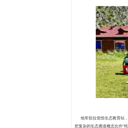
他常驻拉觉悟生态教育站，
把复杂的生态廊道概念比作“牦