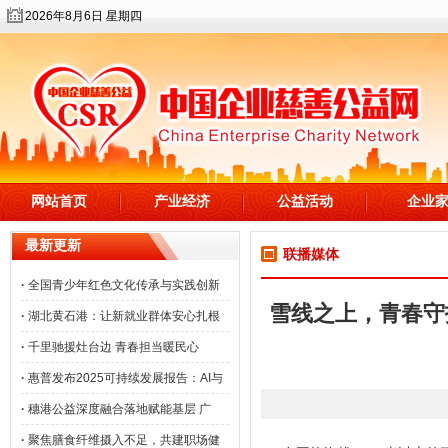
2026年8月6日 星期四
网站首页
产业经济
公益活动
企业
最新更新
联播媒体
·
全国青少年红色文化传承与实践创新
雪线之上，青春守
·
湖北黄石港：让新就业群体安心扎根
·
千里驰援灶台边 青春担当暖民心
·
惠普发布2025可持续发展报告：AI与
·
穗港公益深度融合落地赋能基层 广
·
聚焦膳食纤维摄入不足，共建职场健