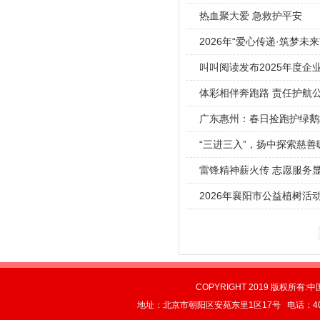
热血聚大爱 急救护平安
2026年“爱心传递·筑梦
叫叫阅读发布2025年度企
体彩相伴奔跑路 责任护航
广东惠州：春日捡跑护绿鹅
“三进三入”，扬中探索慈善
雷锋精神薪火传 志愿服务
2026年襄阳市公益植树活
COPYRIGHT 2019 版权所有:中
地址：北京市朝阳区安苑东里1区17号 电话：4004-0