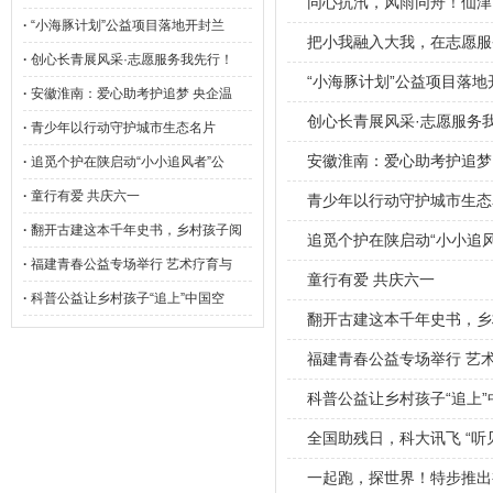
同心抗汛，风雨同舟！仙津
·
“小海豚计划”公益项目落地开封兰
把小我融入大我，在志愿服
·
创心长青展风采·志愿服务我先行！
“小海豚计划”公益项目落地
·
安徽淮南：爱心助考护追梦 央企温
创心长青展风采·志愿服务
·
青少年以行动守护城市生态名片
安徽淮南：爱心助考护追梦
·
追觅个护在陕启动“小小追风者”公
·
童行有爱 共庆六一
青少年以行动守护城市生态
·
翻开古建这本千年史书，乡村孩子阅
追觅个护在陕启动“小小追
·
福建青春公益专场举行 艺术疗育与
童行有爱 共庆六一
·
科普公益让乡村孩子“追上”中国空
翻开古建这本千年史书，乡
福建青春公益专场举行 艺
科普公益让乡村孩子“追上”
全国助残日，科大讯飞 “听见
一起跑，探世界！特步推出