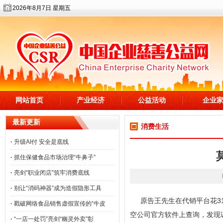
2026年8月7日 星期五
网站首页
产业经济
公益活动
企业
最新更新
消费生活
·
升级AI付 安全是底线
·
抓住保健食品市场治理“牛鼻子”
·
亮剑“职业闭店”筑牢消费底线
·
别让“消码神器”成为造假隐形工具
原告王先生在代销平台花31
·
戳破网络食品销售虚假宣传的“牛皮
空公司官方软件上查询，发现该
·
“一店一处罚”亮剑“幽灵外卖”彰