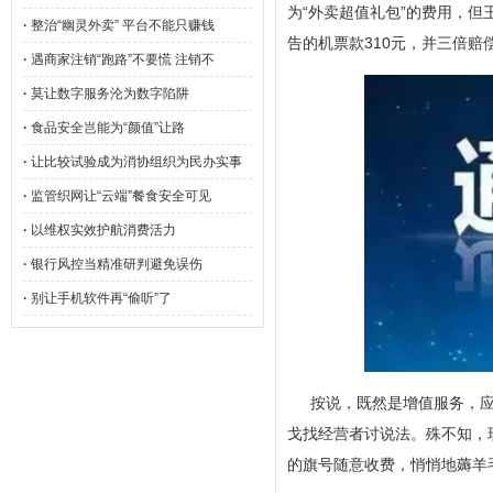
为“外卖超值礼包”的费用，
·
整治“幽灵外卖” 平台不能只赚钱
告的机票款310元，并三倍赔
·
遇商家注销“跑路”不要慌 注销不
·
莫让数字服务沦为数字陷阱
·
食品安全岂能为“颜值”让路
·
让比较试验成为消协组织为民办实事
·
监管织网让“云端”餐食安全可见
·
以维权实效护航消费活力
·
银行风控当精准研判避免误伤
·
别让手机软件再“偷听”了
按说，既然是增值服务，
戈找经营者讨说法。殊不知，
的旗号随意收费，悄悄地薅羊