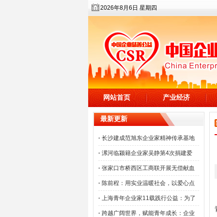
2026年8月6日 星期四
网站首页
产业经济
最新更新
·
长沙建成范旭东企业家精神传承基地
·
漯河临颍籍企业家吴静第4次捐建爱
·
张家口市桥西区工商联开展无偿献血
·
陈前程：用实业温暖社会，以爱心点
·
上海青年企业家11载践行公益：为了
·
跨越广阔世界，赋能青年成长：企业