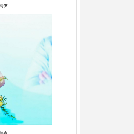
清友
滕泰