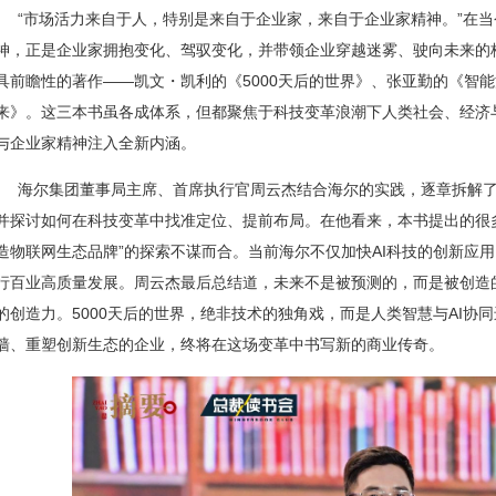
“市场活力来自于人，特别是来自于企业家，来自于企业家精神。”在
神，正是企业家拥抱变化、驾驭变化，并带领企业穿越迷雾、驶向未来的
具前瞻性的著作——凯文・凯利的《5000天后的世界》、张亚勤的《智
来》。这三本书虽各成体系，但都聚焦于科技变革浪潮下人类社会、经济
与企业家精神注入全新内涵。
海尔集团董事局主席、首席执行官周云杰结合海尔的实践，逐章拆解了
并探讨如何在科技变革中找准定位、提前布局。在他看来，本书提出的很
造物联网生态品牌”的探索不谋而合。当前海尔不仅加快AI科技的创新应
行百业高质量发展。周云杰最后总结道，未来不是被预测的，而是被创造
的创造力。5000天后的世界，绝非技术的独角戏，而是人类智慧与AI协
墙、重塑创新生态的企业，终将在这场变革中书写新的商业传奇。