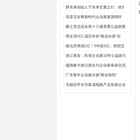
·
胖东来创始人于东来甘肃之行：收5
·
党彦宝诠释新时代企业家家国情怀
·
雅之堂总冠名第十六届美爱公益慈善
·
周文强与汇成百年的“商业向善”实
·
杨元庆再捐2亿！5年投3亿，联想交
·
浙江黄岩：民营企业家10年公益路引
·
盛阅春与来汉新生代企业家座谈交流
·
广东青年企业家共探“两业协同”
·
无锡召开全市集成电路产业发展企业