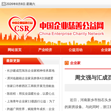
2026年8月8日 星期六
网站首页
产业经济
公益活动
企业
最新更新
企业家
·
长沙建成范旭东企业家精神传承基地
周文强与汇成
·
漯河临颍籍企业家吴静第4次捐建爱
·
张家口市桥西区工商联开展无偿献血
·
陈前程：用实业温暖社会，以爱心点
近日，河南新乡市拍石头
·
上海青年企业家11载践行公益：为了
的厨房设备。与此同时，浙江
·
跨越广阔世界，赋能青年成长：企业