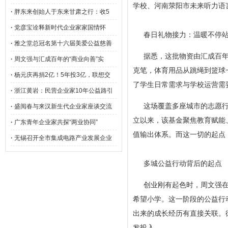
学校、河南荥阳市未来听力语
·
胖东来创始人于东来甘肃之行：收5
·
党彦宝诠释新时代企业家家国情怀
春日礼物接力：温暖不停
·
雅之堂总冠名第十六届美爱公益慈善
据悉，这批物资由汇成百年
·
周文强与汇成百年的“商业向善”实
克笔，体育用品从跳绳到篮球一
·
杨元庆再捐2亿！5年投3亿，联想交
了学生日常需求与学校运营需
·
浙江黄岩：民营企业家10年公益路引
这场覆盖多座城市的志愿
·
盛阅春与来汉新生代企业家座谈交流
立以来，该基金聚焦教育赋能
·
广东青年企业家共探“两业协同”
值输出体系。而这一切的起点
·
无锡召开全市集成电路产业发展企业
多城公益行动背后的起点
创业刚有起色时，周文强
希望小学。这一阶段的公益行
出来的成长经历有直接关联。
发投入。