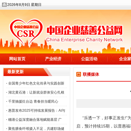
2026年8月9日 星期日
网站首页
产业经济
公益活动
企业
最新更新
联播媒体
·
全国青少年红色文化传承与实践创新
·
湖北黄石港：让新就业群体安心扎根
·
千里驰援灶台边 青春担当暖民心
·
惠普发布2025可持续发展报告：AI与
“乐透一下，好事正发生!”
·
穗港公益深度融合落地赋能基层 广
启，预计持续15期，以普惠
·
聚焦膳食纤维摄入不足，共建职场健