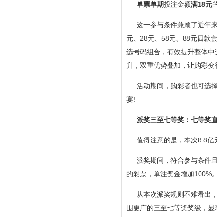
单票单期
投注金额
满18元
这一参与条件兼顾了近年来
元、28元、58元、88元四
选号码组合，有效提升整体中
升，双重优势叠加，让购彩变
活动期间，购彩者也可选择
宴!
派奖三至七等奖：七等奖
值得注意的是，本次8.8
派奖期间，符合参与条件且
的彩票，单注奖金增加100%
从本次派奖规则不难看出，
围更广的三至七等奖奖级，显