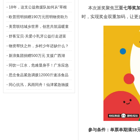
·
18年，这支公益救援队如何从“草根
本次派奖聚焦
三至七等奖
时，实现奖金双重加码，让更
·
欧普照明捐赠190万元照明物资助力
·
美育联结城乡世界，创意共筑温暖童
·
舒客宝贝·关爱小乳牙公益行走进富
·
物资帮扶之外，乡村少年还缺什么？
·
新浪集团捐赠500万元 支援广西湖
·
同饮一江水，危难显身手！广东应急
·
思念食品紧急调拨12000斤速冻食品
·
同心抗汛，风雨同舟！仙津紧急驰援
参与条件：单票单期满18