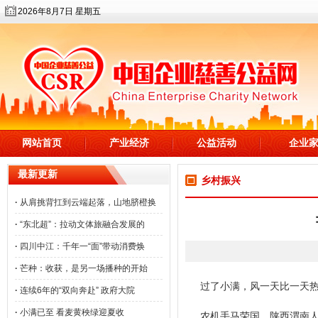
2026年8月7日 星期五
网站首页
产业经济
公益活动
企业
最新更新
乡村振兴
·
从肩挑背扛到云端起落，山地脐橙换
·
“东北超”：拉动文体旅融合发展的
·
四川中江：千年一“面”带动消费焕
·
芒种：收获，是另一场播种的开始
过了小满，风一天比一天
·
连续6年的“双向奔赴” 政府大院
·
小满已至 看麦黄秧绿迎夏收
农机手马荣国，陕西渭南