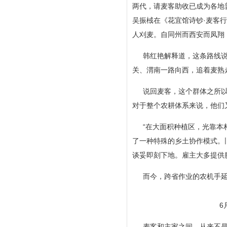
两代，请麦客助收已成为各地
吴振棫在《花宜馆诗钞·麦客
人刈麦。自同州而西安而凤翔
韩红艳解释道，这条路线说
关、渭南一路向西，追着麦熟走
说回麦客，这个群体之所以
对于整个农耕体系来说，他们
“在大面积种植区，光靠本
了一种特殊的乡土协作模式。
谈妥即刻下地。雇主大多提供
而今，跨省作业的农机手延
6
麦客和主家之间，从来不