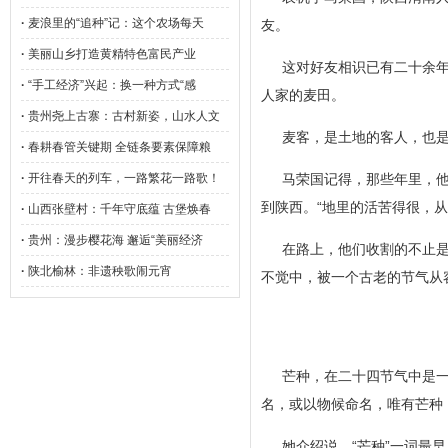
·
麦浪里的“追种”记：这个农场每天
友。
·
美丽山乡打造黄精特色富民产业
这对好友相识已有二十余年
·
“手工经济”兴起：换一种方式“感
人家的麦田。
·
贵州尧上古寨：古村新姿，山水人文
麦客，是土地的客人，也
·
春耕春管关键期 全链条要素保障粮
·
开往春天的列车，一路繁花一路歌！
马荣国记得，那些年里，
到陕西。“地里的活苦得很，从
·
山西张壁村：千年守底蕴 古堡焕春
·
贵州：漫步樱花海 邂逅“美丽经济
在路上，他们收割的不止
·
陕北榆林：非遗秧歌闹元宵
不觉中，被一个古老的节气从
芒种，在二十四节气中是一
名，或以物候命名，唯有芒种
她介绍说，“芒种”一词最