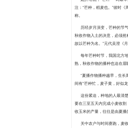
注：“芒种，稻麦也。”彼时《
称。
历经岁月演变，芒种的节气
秋收作物入土的决意，必须抢
故以芒种为名。”元代吴澄《
每年芒种时节，我国北方
熟，秋收作物的播种也迫在眉
“夏播作物播种越早，生长
间有“芒种忙，麦子黄，好似龙
这份紧迫，种地的人最清
要在三至五天内完成小麦收割
收玉米的产量，往往是由夏播的
关中农户与时间赛跑，麦