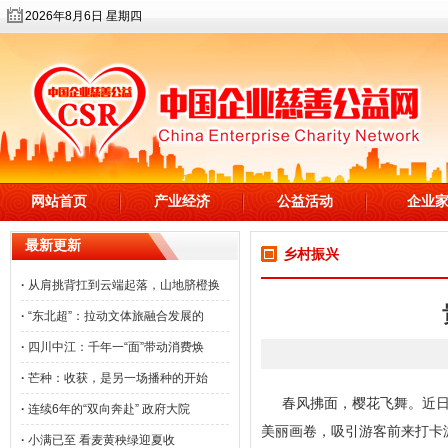
2026年8月6日 星期四
网站首页
产业经济
公益活动
企业
最新更新
乡村振兴
·
从肩挑背扛到云端起落，山地脐橙换
·
“东北超”：拉动文体旅融合发展的
·
四川中江：千年一“面”带动消费焕
·
芒种：收获，是另一场播种的开始
春风拂面，樱花飞舞。近
·
连续6年的“双向奔赴” 政府大院
美丽画卷，吸引游客前来打卡
·
小满已至 看麦黄秧绿迎夏收