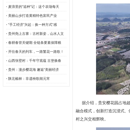
·
麦浪里的“追种”记：这个农场每天
·
美丽山乡打造黄精特色富民产业
·
“手工经济”兴起：换一种方式“感
·
贵州尧上古寨：古村新姿，山水人文
·
春耕春管关键期 全链条要素保障粮
·
开往春天的列车，一路繁花一路歌！
·
山西张壁村：千年守底蕴 古堡焕春
·
贵州：漫步樱花海 邂逅“美丽经济
·
陕北榆林：非遗秧歌闹元宵
据介绍，贵安樱花园占地超2
融合模式，创新打造沉浸式、
村之兴交相辉映。