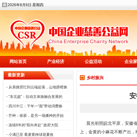
2026年8月6日 星期四
网站首页
产业经济
公益活动
企业
最新更新
乡村振兴
·
从肩挑背扛到云端起落，山地脐橙换
安
·
“东北超”：拉动文体旅融合发展的
·
四川中江：千年一“面”带动消费焕
·
芒种：收获，是另一场播种的开始
晨光初照皖北平原，安徽
·
连续6年的“双向奔赴” 政府大院
上，金黄的小麻花不断产出，
·
小满已至 看麦黄秧绿迎夏收