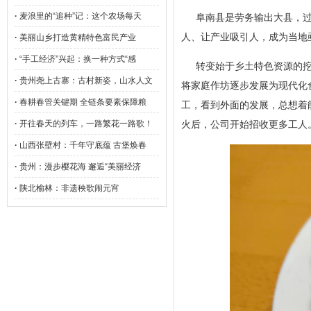
·
麦浪里的“追种”记：这个农场每天
阜南县是劳务输出大县，过
人、让产业吸引人，成为当地
·
美丽山乡打造黄精特色富民产业
·
“手工经济”兴起：换一种方式“感
转变始于乡土特色资源的
·
贵州尧上古寨：古村新姿，山水人文
将家庭作坊逐步发展为现代化
·
春耕春管关键期 全链条要素保障粮
工，看到外面的发展，总想着
·
开往春天的列车，一路繁花一路歌！
火后，公司开始招收更多工人
·
山西张壁村：千年守底蕴 古堡焕春
·
贵州：漫步樱花海 邂逅“美丽经济
·
陕北榆林：非遗秧歌闹元宵