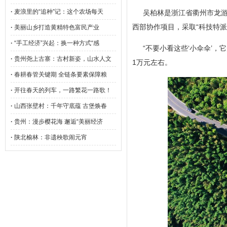
·
麦浪里的“追种”记：这个农场每天
吴柏林是浙江省衢州市龙游
西部协作项目，采取“科技特派
·
美丽山乡打造黄精特色富民产业
·
“手工经济”兴起：换一种方式“感
“不要小看这些‘小伞伞’，
·
贵州尧上古寨：古村新姿，山水人文
1万元左右。
·
春耕春管关键期 全链条要素保障粮
·
开往春天的列车，一路繁花一路歌！
·
山西张壁村：千年守底蕴 古堡焕春
·
贵州：漫步樱花海 邂逅“美丽经济
·
陕北榆林：非遗秧歌闹元宵