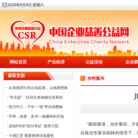
2026年8月8日 星期六
网站首页
产业经济
公益活动
企业
最新更新
乡村振兴
·
从肩挑背扛到云端起落，山地脐橙换
·
“东北超”：拉动文体旅融合发展的
·
四川中江：千年一“面”带动消费焕
·
芒种：收获，是另一场播种的开始
“眼睛看准，动作要轻，不
·
连续6年的“双向奔赴” 政府大院
在林业专家吴柏林的指导下，
·
小满已至 看麦黄秧绿迎夏收