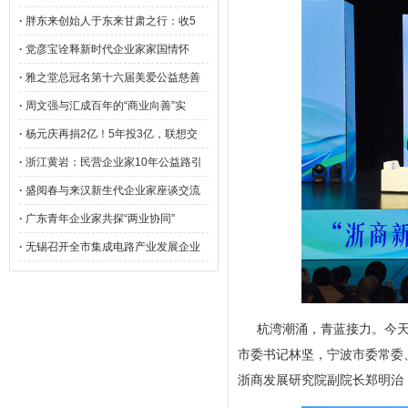
·
胖东来创始人于东来甘肃之行：收5
·
党彦宝诠释新时代企业家家国情怀
·
雅之堂总冠名第十六届美爱公益慈善
·
周文强与汇成百年的“商业向善”实
·
杨元庆再捐2亿！5年投3亿，联想交
·
浙江黄岩：民营企业家10年公益路引
·
盛阅春与来汉新生代企业家座谈交流
·
广东青年企业家共探“两业协同”
·
无锡召开全市集成电路产业发展企业
杭湾潮涌，青蓝接力。今天
市委书记林坚，宁波市委常委
浙商发展研究院副院长郑明治