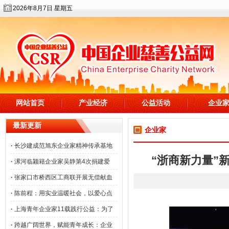
2026年8月7日 星期五
网站首页
产业经济
公益活动
企业
最新更新
企业家
·
长沙建成范旭东企业家精神传承基地
“浙商新力量”
·
漯河临颍籍企业家吴静第4次捐建爱
·
张家口市桥西区工商联开展无偿献血
·
陈前程：用实业温暖社会，以爱心点
·
上海青年企业家11载践行公益：为了
·
跨越广阔世界，赋能青年成长：企业