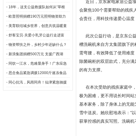
近日，京东家电家居公益项
·
18年，这支公益救援队如何从“草根
会聚焦100个需要帮助的残
·
欧普照明捐赠190万元照明物资助力
会责任，用科技传递爱心温度
·
美育联结城乡世界，创意共筑温暖童
·
舒客宝贝·关爱小乳牙公益行走进富
此次公益行动，是京东公
槽洗碗机来自方太集团旗下的
·
物资帮扶之外，乡村少年还缺什么？
需弯腰，有效降低了使用难度
·
新浪集团捐赠500万元 支援广西湖
除菌碗柜的双层款式，充分满
·
同饮一江水，危难显身手！广东应急
的有力支撑。
·
思念食品紧急调拨12000斤速冻食品
·
同心抗汛，风雨同舟！仙津紧急驰援
在本次受助的残疾家庭中，
极为困难，更不用说长时间站
基本家务，除了身体上的无能
雪中送炭。她欣慰地表示："
获掌控感的真实写照。洗碗机