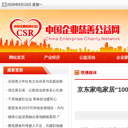
2026年8月10日 星期一
网站首页
产业经济
公益活动
企业
最新更新
联播媒体
·
全国青少年红色文化传承与实践创新
京东家电家居“1
·
湖北黄石港：让新就业群体安心扎根
·
千里驰援灶台边 青春担当暖民心
·
惠普发布2025可持续发展报告：AI与
·
穗港公益深度融合落地赋能基层 广
·
聚焦膳食纤维摄入不足，共建职场健