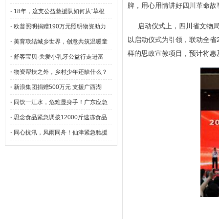
牌，用心用情讲好四川革命故
·
18年，这支公益救援队如何从“草根
启动仪式上，四川省文物局
·
欧普照明捐赠190万元照明物资助力
以启动仪式为引领，联动全省2
·
美育联结城乡世界，创意共筑温暖童
样的思政宣教项目，预计将惠
·
舒客宝贝·关爱小乳牙公益行走进富
·
物资帮扶之外，乡村少年还缺什么？
·
新浪集团捐赠500万元 支援广西湖
·
同饮一江水，危难显身手！广东应急
·
思念食品紧急调拨12000斤速冻食品
·
同心抗汛，风雨同舟！仙津紧急驰援