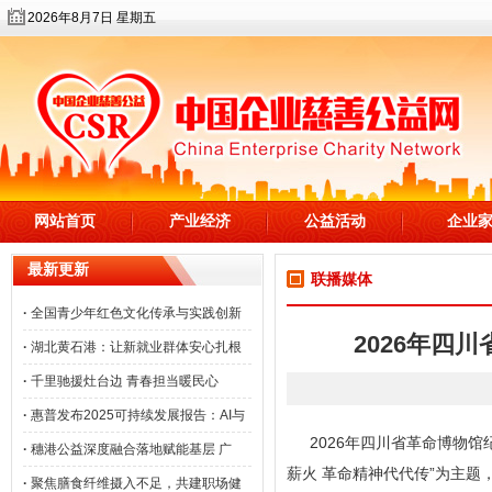
2026年8月7日 星期五
网站首页
产业经济
公益活动
企业
最新更新
联播媒体
·
全国青少年红色文化传承与实践创新
2026年四
·
湖北黄石港：让新就业群体安心扎根
·
千里驰援灶台边 青春担当暖民心
·
惠普发布2025可持续发展报告：AI与
2026年四川省革命博物馆
·
穗港公益深度融合落地赋能基层 广
薪火 革命精神代代传”为主
·
聚焦膳食纤维摄入不足，共建职场健