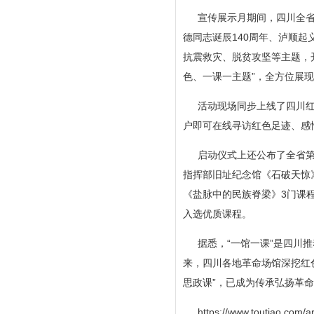
宣传展示月期间，四川全省
德同志诞辰140周年、泸顺起
抗震救灾、脱贫攻坚等主题，
色、一课一主题”，全方位展
活动现场同步上线了四川
户即可在线寻访红色足迹、感
启动仪式上还公布了全省第
指挥部旧址纪念馆《石破天惊
《盐脉中的民族脊梁》3门课
入选优质课程。
据悉，“一馆一课”是四川
来，四川各地革命场馆深挖红色
思政课”，已成为传承弘扬革
https://www.toutiao.com/