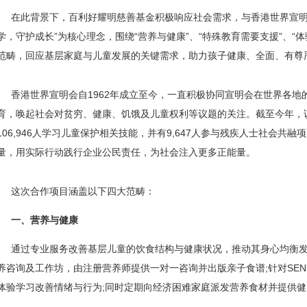
在此背景下，百利好耀明慈善基金积极响应社会需求，与香港世界宣明
学，守护成长”为核心理念，围绕“营养与健康”、“特殊教育需要支援”、“体
范畴，回应基层家庭与儿童发展的关键需求，助力孩子健康、全面、有尊
香港世界宣明会自1962年成立至今，一直积极协同宣明会在世界各
育，唤起社会对贫穷、健康、饥饿及儿童权利等议题的关注。截至今年，该会
106,946人学习儿童保护相关技能，并有9,647人参与残疾人士社会共
量，用实际行动践行企业公民责任，为社会注入更多正能量。
这次合作项目涵盖以下四大范畴：
一、营养与健康
通过专业服务改善基层儿童的饮食结构与健康状况，推动其身心均衡
养咨询及工作坊，由注册营养师提供一对一咨询并出版亲子食谱;针对SEN
体验学习改善情绪与行为;同时定期向经济困难家庭派发营养食材并提供