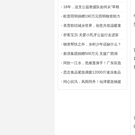
·
18年，这支公益救援队如何从“草根
·
欧普照明捐赠190万元照明物资助力
·
美育联结城乡世界，创意共筑温暖童
·
舒客宝贝·关爱小乳牙公益行走进富
·
物资帮扶之外，乡村少年还缺什么？
·
新浪集团捐赠500万元 支援广西湖
·
同饮一江水，危难显身手！广东应急
·
思念食品紧急调拨12000斤速冻食品
·
同心抗汛，风雨同舟！仙津紧急驰援