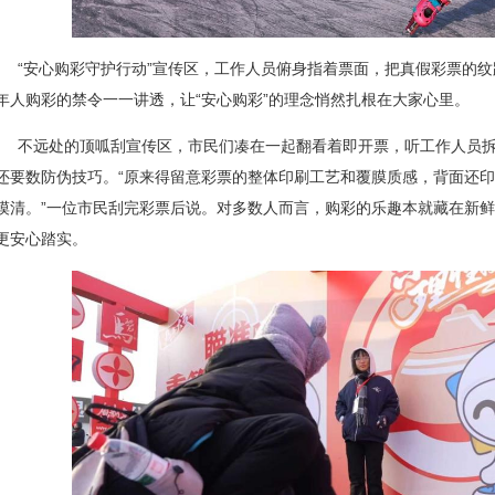
“安心购彩守护行动”宣传区，工作人员俯身指着票面，把真假彩票的
年人购彩的禁令一一讲透，让“安心购彩”的理念悄然扎根在大家心里。
不远处的顶呱刮宣传区，市民们凑在一起翻看着即开票，听工作人员
还要数防伪技巧。“原来得留意彩票的整体印刷工艺和覆膜质感，背面还
摸清。”一位市民刮完彩票后说。对多数人而言，购彩的乐趣本就藏在新
更安心踏实。