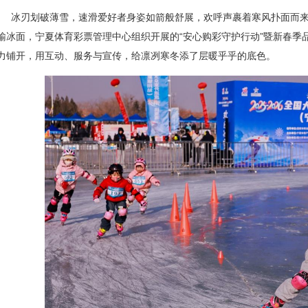
冰刃划破薄雪，速滑爱好者身姿如箭般舒展，欢呼声裹着寒风扑面而
输冰面，宁夏体育彩票管理中心组织开展的“安心购彩守护行动”暨新春季
力铺开，用互动、服务与宣传，给凛冽寒冬添了层暖乎乎的底色。