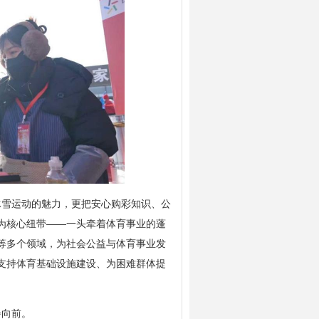
冰雪运动的魅力，更把安心购彩知识、公
为核心纽带——一头牵着体育事业的蓬
等多个领域，为社会公益与体育事业发
支持体育基础设施建设、为困难群体提
步向前。