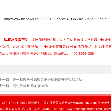
http://www.nx.news.cn/20260125/c72ce3705b504e69b6d026ef2b68b
版权及免责声明：
本网所转载信息，是为了信息传播，不代表中国企业慈善
的观点，凡本网注明“来源：中国企业慈善公益网”的所有作品，均为中益
作品，刊用本网稿件务必注明来源。联系电话：400-8059-268
上一篇：
亳州特教学校志愿者走进福利院开展公益活动
下一篇：
润心伴成长 同心护未来
COPYRIGHT 2019 版权所有:中国企业慈善公益网 www.qiyegongyi.com
百度统计
区安苑东里1区17号 电话：4004-0156-539 邮箱：chinaqnlm@qq.com 邮政