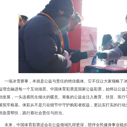
一场冰雪赛事，本就是公益与责任的绝佳载体。它不仅让大家领略了
益理念融进每一个互动场景。中国体育彩票是国家公益彩票，始终以公益
勃发展，一头连着民生烟火的暖意。筹集的公益金注入教育、扶贫、医疗
展筑牢根基。体彩从不是只在细节中守护购彩者权益，更以实打实的行动
供急需帮扶，践行着社会责任与担当。
未来，中国体育彩票还会在公益领域扎得更深，陪伴全民健身事业稳