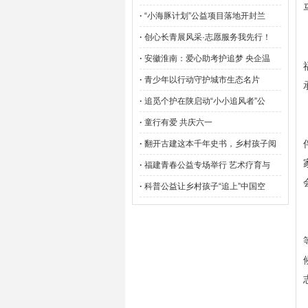
·
“小海豚计划”公益项目落地开封兰
·
创心长青展风采·志愿服务我先行！
·
安徽淮南：爱心助考护追梦 央企温
·
青少年以行动守护城市生态名片
·
追觅个护在陕启动“小小追风者”公
·
童行有爱 共庆六一
·
翻开古建这本千年史书，乡村孩子阅
·
福建青春公益专场举行 艺术疗育与
·
科普公益让乡村孩子“追上”中国空