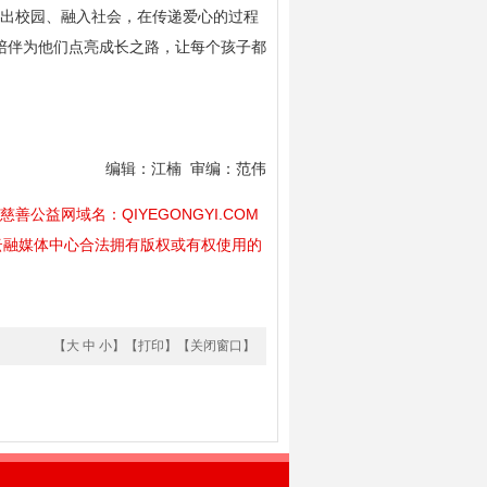
出校园、融入社会，在传递爱心的过程
陪伴为他们点亮成长之路，让每个孩子都
编辑：江楠 审编：范伟
公益网域名：QIYEGONGYI.COM
云融媒体中心合法拥有版权或有权使用的
【
大
中
小
】【
打印
】【
关闭窗口
】