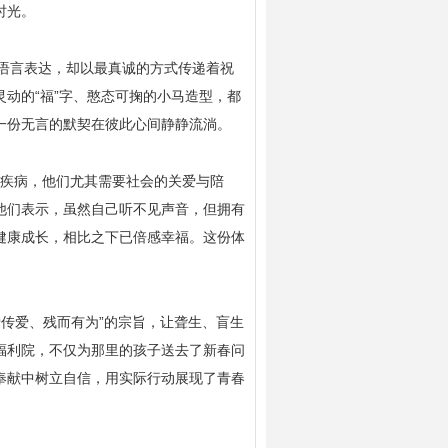
时光。
用语言表达，却以最真诚的方式传递着祝
动的“福”字、憨态可掬的小马造型，都
一份无言的默契在彼此心间静静流淌。
的疾病，他们尤其需要社会的关爱与陪
他们表示，虽然自己听不见声音，但拥有
健康成长，相比之下已倍感幸福。这份体
。
爱传爱、残而有为”的宗旨，让聋生、盲生
福利院，不仅为那里的孩子送去了新春问
奉献中树立自信，用实际行动展现了青春