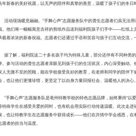
马年新春的美好祝愿，以无声的陪伴和真挚的善意，温暖了孩子们的冬日
活动现场暖意融融。“手舞心声”志愿服务队中的聋生志愿者们虽无法
福。他们将一幅幅寓意吉祥的剪纸作品送到福利院孩子们手中——红纸上灵
承载着浓浓的新春祝福。志愿者们还通过手语和笑容与孩子们互动交流，
据了解，福利院这二十多名孩子均为特殊儿童，部分还伴有不同种类
伴。参与活动的聋生志愿者亲眼见到孩子们的生活状况，内心深受触动。
家人无微不至的照顾，能在学校接受良好的教育，在老师和同学的陪伴下
会，也让他们更懂珍惜，更坚定了以自身力量回报社会、温暖他人的决心
“手舞心声”志愿服务队是亳州特教学校的特色志愿品牌，始终秉持“以
等特殊学生在感受关爱的同时，也有机会用实际行动传递温暖。此次走进
候，也让特教学生在志愿服务中获得成长——他们在共情中学会感恩，在
志愿者的担当与温度。