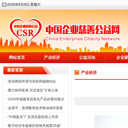
2026年8月8日 星期六
网站首页
产业经济
公益活动
企业
最新更新
产业经济
·
坚持西部所需与东部所能相结合
·
聚力协同发展 河北保定“引智入保
·
2026年福建省适老化产品供需对接活
·
金观平：善用数智技术推动城市更新
·
“中国荔乡”广东茂名荔枝迎上市高
·
数字经济专题展区惊艳亮相第35届“