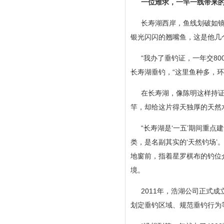
一位难求，一竿一线带来
长寿湖西岸，鱼线划破如
银光闪闪的翘嘴鱼，这是他几
“我办了垂钓证，一年交8
长寿湖垂钓，“这里鱼种多，环
在长寿湖，像陈明这样持证
竿，却给这片得天独厚的天然
“长寿湖是‘一五’期间重
类，是名副其实的‘天然钓场’
地窗前，指着星罗棋布的钓位
境。
2011年，浩湖公司正式
划定垂钓区域、规范垂钓行为