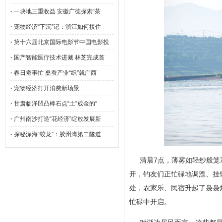
·
一块地三重收益 安徽广德探索“茶
·
宠物经济“下沉”记：浙江如何接住
·
第十六届北京国际电影节中国电影投
·
国产智能医疗技术进藏 林芝完成首
·
春日蚕事忙 桑蚕产业“织”就广西
·
宠物经济打开消费新场景
·
甘肃临泽凹凸棒石点“土”成金的“
·
广州南沙打造“花经济”绽放发展新
·
探秘深海“蛟龙”：胶州湾第二隧道
清晨7点，薄雾如轻纱般
开，钓友们正忙碌地调漂、挂
处，农家乐、民宿升起了袅袅
忙碌中开启。