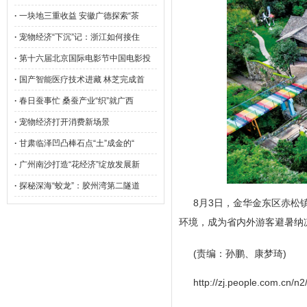
·
一块地三重收益 安徽广德探索“茶
·
宠物经济“下沉”记：浙江如何接住
·
第十六届北京国际电影节中国电影投
·
国产智能医疗技术进藏 林芝完成首
·
春日蚕事忙 桑蚕产业“织”就广西
·
宠物经济打开消费新场景
·
甘肃临泽凹凸棒石点“土”成金的“
·
广州南沙打造“花经济”绽放发展新
·
探秘深海“蛟龙”：胶州湾第二隧道
8月3日，金华金东区赤松
环境，成为省内外游客避暑纳
(责编：孙鹏、康梦琦)
http://zj.people.com.cn/