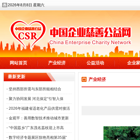
2026年8月8日 星期六
网站首页
产业经济
公益活动
企业
最新更新
产业经济
·
坚持西部所需与东部所能相结合
·
聚力协同发展 河北保定“引智入保
·
2026年福建省适老化产品供需对接活
·
金观平：善用数智技术推动城市更新
·
“中国荔乡”广东茂名荔枝迎上市高
·
数字经济专题展区惊艳亮相第35届“