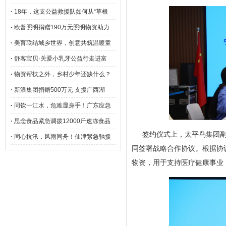
·
18年，这支公益救援队如何从“草根
·
欧普照明捐赠190万元照明物资助力
·
美育联结城乡世界，创意共筑温暖童
·
舒客宝贝·关爱小乳牙公益行走进富
·
物资帮扶之外，乡村少年还缺什么？
·
新浪集团捐赠500万元 支援广西湖
·
同饮一江水，危难显身手！广东应急
·
思念食品紧急调拨12000斤速冻食品
签约仪式上，太平鸟集团
·
同心抗汛，风雨同舟！仙津紧急驰援
同签署战略合作协议。根据协
物资，用于支持医疗健康事业