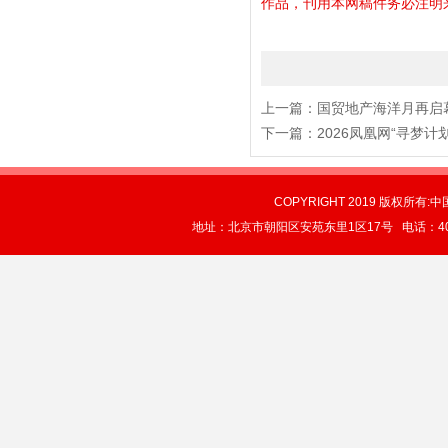
作品，刊用本网稿件务必注明来源。
上一篇：
国贸地产海洋月再启幕
下一篇：
2026凤凰网“寻梦
COPYRIGHT 2019 版权所有:中
地址：北京市朝阳区安苑东里1区17号 电话：4004-0