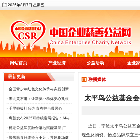
2026年8月7日 星期五
网站首页
产业经济
公益活动
企业
最新更新
联播媒体
·
全国青少年红色文化传承与实践创新
太平鸟公益基金会
·
湖北黄石港：让新就业群体安心扎根
·
千里驰援灶台边 青春担当暖民心
·
惠普发布2025可持续发展报告：AI与
近日，宁波太平鸟公益基金
·
穗港公益深度融合落地赋能基层 广
现金及物资。恰逢品牌成立三
·
聚焦膳食纤维摄入不足，共建职场健