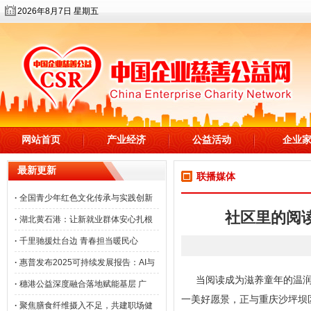
2026年8月7日 星期五
网站首页
产业经济
公益活动
企业
最新更新
联播媒体
·
全国青少年红色文化传承与实践创新
社区里的阅
·
湖北黄石港：让新就业群体安心扎根
·
千里驰援灶台边 青春担当暖民心
·
惠普发布2025可持续发展报告：AI与
当阅读成为滋养童年的温
·
穗港公益深度融合落地赋能基层 广
一美好愿景，正与重庆沙坪坝
·
聚焦膳食纤维摄入不足，共建职场健