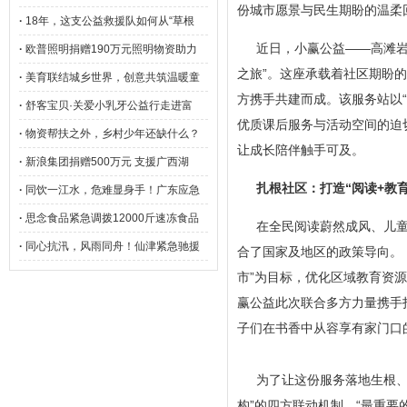
份城市愿景与民生期盼的温柔
·
18年，这支公益救援队如何从“草根
近日，小赢公益——高滩岩
·
欧普照明捐赠190万元照明物资助力
之旅”。这座承载着社区期盼
·
美育联结城乡世界，创意共筑温暖童
方携手共建而成。该服务站以
·
舒客宝贝·关爱小乳牙公益行走进富
优质课后服务与活动空间的迫
·
物资帮扶之外，乡村少年还缺什么？
让成长陪伴触手可及。
·
新浪集团捐赠500万元 支援广西湖
扎根社区：打造“阅读+教
·
同饮一江水，危难显身手！广东应急
·
思念食品紧急调拨12000斤速冻食品
在全民阅读蔚然成风、儿
·
同心抗汛，风雨同舟！仙津紧急驰援
合了国家及地区的政策导向。
市”为目标，优化区域教育资
赢公益此次联合多方力量携手
子们在书香中从容享有家门口
为了让这份服务落地生根、
构”的四方联动机制。“最重