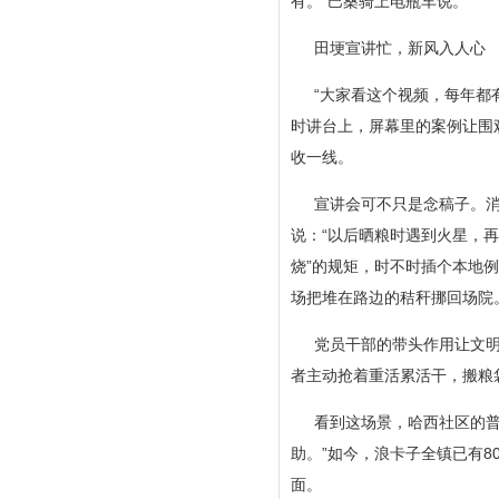
有。”巴桑骑上电瓶车说。
田埂宣讲忙，新风入人心
“大家看这个视频，每年都
时讲台上，屏幕里的案例让围
收一线。
宣讲会可不只是念稿子。
说：“以后晒粮时遇到火星，
烧”的规矩，时不时插个本地
场把堆在路边的秸秆挪回场院
党员干部的带头作用让文明
者主动抢着重活累活干，搬粮
看到这场景，哈西社区的普
助。”如今，浪卡子全镇已有8
面。