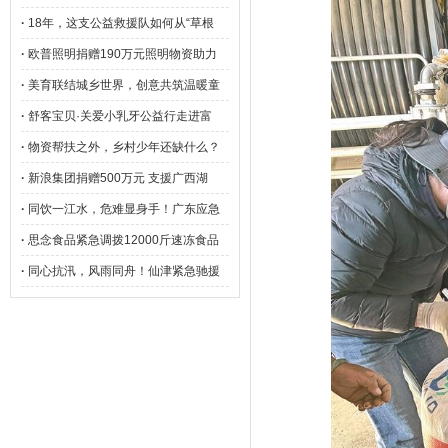
·
18年，这支公益救援队如何从“草根
·
欧普照明捐赠190万元照明物资助力
·
美育联结城乡世界，创意共筑温暖童
·
舒客宝贝·关爱小乳牙公益行走进富
·
物资帮扶之外，乡村少年还缺什么？
·
新浪集团捐赠500万元 支援广西湖
·
同饮一江水，危难显身手！广东应急
·
思念食品紧急调拨12000斤速冻食品
·
同心抗汛，风雨同舟！仙津紧急驰援