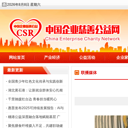
2026年8月8日 星期六
网站首页
产业经济
公益活动
企业
最新更新
联播媒体
·
全国青少年红色文化传承与实践创新
·
湖北黄石港：让新就业群体安心扎根
·
千里驰援灶台边 青春担当暖民心
·
惠普发布2025可持续发展报告：AI与
·
穗港公益深度融合落地赋能基层 广
·
聚焦膳食纤维摄入不足，共建职场健