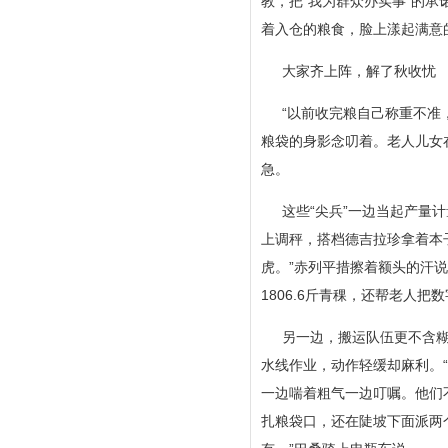
教，把“我为群众办实事”的承
着入仓的粮食，脸上漾起满意
大家齐上阵，解了秋收忧
“以前收完粮自己称重不准
粮袋的身影念叨着。老人儿女
急。
这些“尖兵”一边当起产量
上调秤，搭档德吉拉珍拿着本
虎。”赤列平措擦着额头的汗
1806.6斤青稞，还帮老人
另一边，搬运队伍更不含
水线作业，动作轻缓却麻利。
一边喘着粗气一边叮嘱。他们
扎粮袋口，还在陡坡下面派两