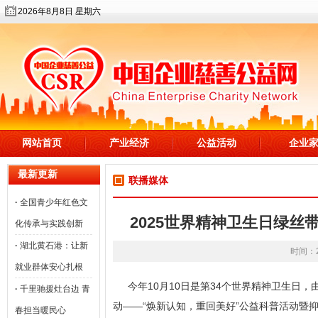
2026年8月8日 星期六
网站首页
产业经济
公益活动
企业
最新更新
联播媒体
·
全国青少年红色文
2025世界精神卫生日绿
化传承与实践创新
·
湖北黄石港：让新
时间：20
就业群体安心扎根
今年10月10日是第34个世界精神卫生日
·
千里驰援灶台边 青
动——“焕新认知，重回美好”公益科普活动暨
春担当暖民心