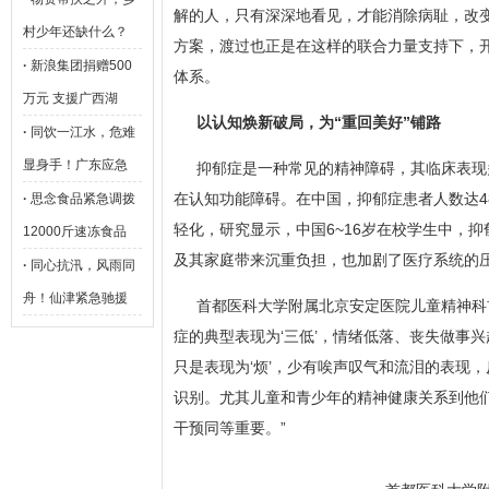
解的人，只有深深地看见，才能消除病耻，改
村少年还缺什么？
方案，渡过也正是在这样的联合力量支持下，
·
新浪集团捐赠500
体系。
万元 支援广西湖
以认知焕新破局，为“重回美好”铺路
·
同饮一江水，危难
显身手！广东应急
抑郁症是一种常见的精神障碍，其临床表现
在认知功能障碍。在中国，抑郁症患者人数达48
·
思念食品紧急调拨
轻化，研究显示，中国6~16岁在校学生中，抑
12000斤速冻食品
及其家庭带来沉重负担，也加剧了医疗系统的
·
同心抗汛，风雨同
舟！仙津紧急驰援
首都医科大学附属北京安定医院儿童精神科
症的典型表现为‘三低’，情绪低落、丧失做事
只是表现为‘烦’，少有唉声叹气和流泪的表现
识别。尤其儿童和青少年的精神健康关系到他
干预同等重要。”