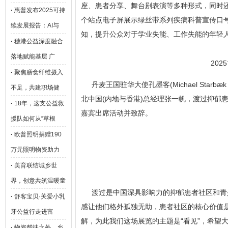
座、患者分享、舞台剧表演等多种形式，同时还
·
惠普发布2025可持
个站点电子屏展示绿丝带系列疾病科普宣传口
续发展报告：AI与
知，提升公众对于学业失能、工作失能的年轻
·
穗港公益深度融合
落地赋能基层 广
20
·
聚焦膳食纤维摄入
丹麦王国驻华大使孔墨客(Michael Star
不足，共建职场健
北中国(内地与香港)总经理张一帆，渡过抑郁
·
18年，这支公益救
嘉宾出席活动并致辞。
援队如何从“草根
·
欧普照明捐赠190
万元照明物资助力
·
美育联结城乡世
界，创意共筑温暖童
渡过是中国深具影响力的抑郁患者社区和青
·
舒客宝贝·关爱小乳
感让他们格外孤独无助，患者社区的核心价值
牙公益行走进富
解，为此我们这场展览的主题是“看见”，希望
·
物资帮扶之外，乡