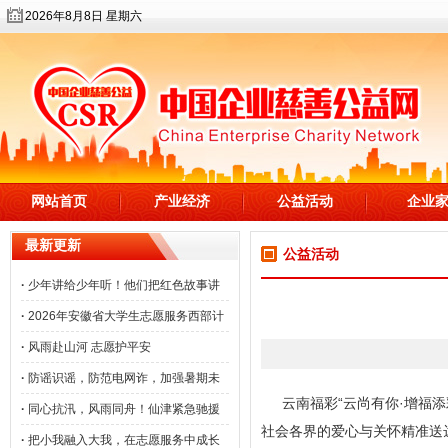
2026年8月8日 星期六
网站首页
产业经济
公益活动
企业
最新更新
公益活动
·
少年讲给少年听！他们把红色故事讲
·
2026年安徽省大学生志愿服务西部计
·
风雨赴山河 志愿护平安
·
防谣识谣，防范电网诈，加强暑期未
云南福彩“云尚有你·增福
·
同心抗汛，风雨同舟！仙津紧急驰援
社会各界的爱心与关怀精准送
·
把小我融入大我，在志愿服务中成长