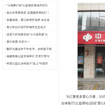
·
“小海豚计划”公益项目落地开封兰
·
创心长青展风采·志愿服务我先行！
·
安徽淮南：爱心助考护追梦 央企温
·
青少年以行动守护城市生态名片
·
追觅个护在陕启动“小小追风者”公
·
童行有爱 共庆六一
·
翻开古建这本千年史书，乡村孩子阅
·
福建青春公益专场举行 艺术疗育与
·
科普公益让乡村孩子“追上”中国空
为汇聚更多爱心力量，10
合体验厅(公益驿站)启动“爱