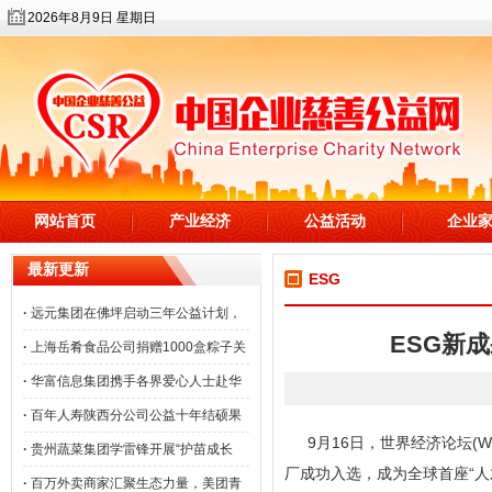
2026年8月9日 星期日
网站首页
产业经济
公益活动
企业
最新更新
ESG
·
远元集团在佛坪启动三年公益计划，
ESG新
·
上海岳肴食品公司捐赠1000盒粽子关
·
华富信息集团携手各界爱心人士赴华
·
百年人寿陕西分公司公益十年结硕果
9月16日，世界经济论坛(
·
贵州蔬菜集团学雷锋开展“护苗成长
厂成功入选，成为全球首座“人
·
百万外卖商家汇聚生态力量，美团青