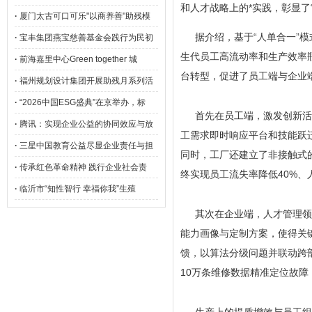
和人才战略上的*实践，彰显了
·
厦门太古可口可乐"以商养善"助残模
据介绍，基于“人单合一”
·
宝丰集团燕宝慈善基金会践行为民初
生代员工高流动率和生产效率
·
前海嘉里中心Green together 城
台转型，促进了员工端与企业
·
福州规划设计集团开展助残月系列活
·
“2026中国ESG盛典”在京举办，标
首先在员工端，激发创新活
·
腾讯：实现企业公益的协同效应与放
工需求即时响应平台和技能跃
·
三星中国教育公益尽显企业责任与担
同时，工厂还建立了非接触式
·
传承红色革命精神 践行企业社会责
终实现员工流失率降低40%、
·
临沂市“知性智行 幸福你我”生殖
其次在企业端，人才管理领
能力画像与定制方案，使得关键
馈，以算法分级问题并联动跨部
10万条维修数据精准定位故障