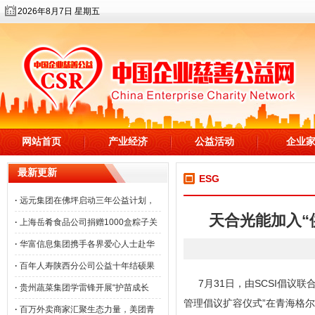
2026年8月7日 星期五
网站首页
产业经济
公益活动
企业
最新更新
ESG
·
远元集团在佛坪启动三年公益计划，
天合光能加入“
·
上海岳肴食品公司捐赠1000盒粽子关
·
华富信息集团携手各界爱心人士赴华
·
百年人寿陕西分公司公益十年结硕果
7月31日，由SCSI倡议
·
贵州蔬菜集团学雷锋开展“护苗成长
管理倡议扩容仪式”在青海格
·
百万外卖商家汇聚生态力量，美团青