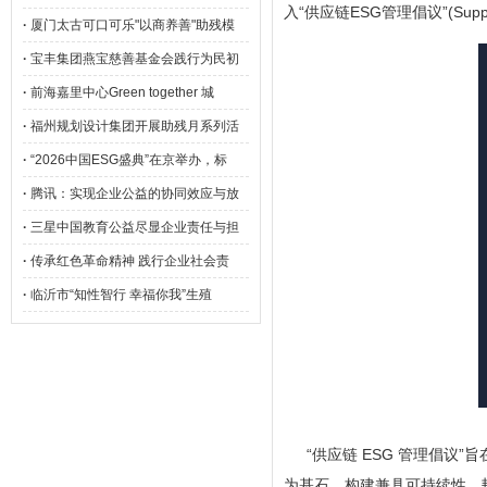
入“供应链ESG管理倡议”(Supply
·
厦门太古可口可乐"以商养善"助残模
·
宝丰集团燕宝慈善基金会践行为民初
·
前海嘉里中心Green together 城
·
福州规划设计集团开展助残月系列活
·
“2026中国ESG盛典”在京举办，标
·
腾讯：实现企业公益的协同效应与放
·
三星中国教育公益尽显企业责任与担
·
传承红色革命精神 践行企业社会责
·
临沂市“知性智行 幸福你我”生殖
“供应链 ESG 管理倡议”
为基石，构建兼具可持续性、