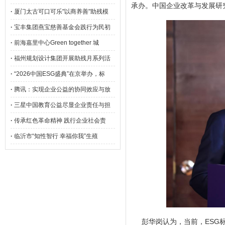
承办。中国企业改革与发展研
·
厦门太古可口可乐"以商养善"助残模
·
宝丰集团燕宝慈善基金会践行为民初
·
前海嘉里中心Green together 城
·
福州规划设计集团开展助残月系列活
·
“2026中国ESG盛典”在京举办，标
·
腾讯：实现企业公益的协同效应与放
·
三星中国教育公益尽显企业责任与担
·
传承红色革命精神 践行企业社会责
·
临沂市“知性智行 幸福你我”生殖
彭华岗认为，当前，ESG