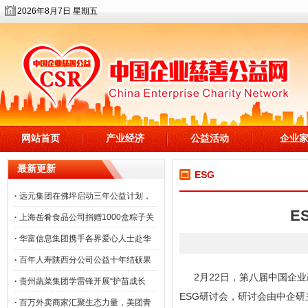
2026年8月7日 星期五
网站首页
产业经济
公益活动
企业
最新更新
ESG
·
远元集团在佛坪启动三年公益计划，
E
·
上海岳肴食品公司捐赠1000盒粽子关
·
华富信息集团携手各界爱心人士赴华
·
百年人寿陕西分公司公益十年结硕果
2月22日，第八届中国企
·
贵州蔬菜集团学雷锋开展“护苗成长
ESG研讨会，研讨会由中企
·
百万外卖商家汇聚生态力量，美团青