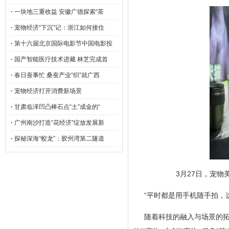
·
一块地三重收益 安徽广德探索“茶
·
宠物经济“下沉”记：浙江如何接住
·
第十六届北京国际电影节中国电影投
·
国产智能医疗技术进藏 林芝完成首
·
春日蚕事忙 桑蚕产业“织”就广西
·
宠物经济打开消费新场景
·
甘肃临泽凹凸棒石点“土”成金的“
·
广州南沙打造“花经济”绽放发展新
·
探秘深海“蛟龙”：胶州湾第二隧道
3月27日，宠物
“平时都是用手机随手拍，
随着科技的融入与场景的拓