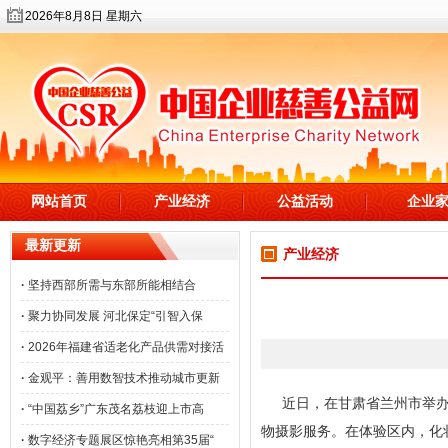
2026年8月8日 星期六
网站首页
产业经济
公益活动
企业
最新更新
产业经济
·
坚持西部所需与东部所能相结合
·
聚力协同发展 河北保定“引智入保
·
2026年福建省适老化产品供需对接活
·
金观平：善用数智技术推动城市更新
近日，在甘肃省兰州市举办
·
“中国荔乡”广东茂名荔枝迎上市高
物摄影服务。在体验区内，化
·
数字经济专题展区惊艳亮相第35届“